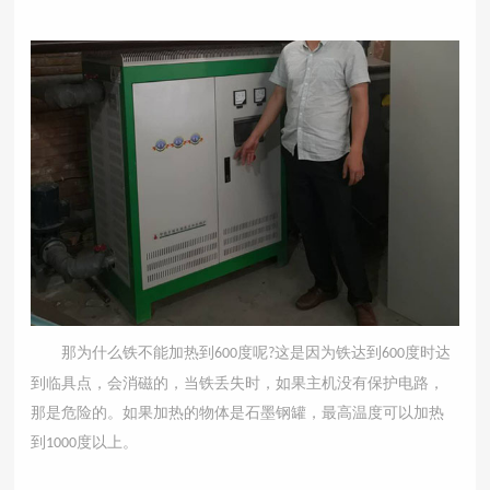
那为什么铁不能加热到
度呢
这是因为铁达到
度时达
600
?
600
到临具点，会消磁的，当铁丢失时，如果主机没有保护电路，
那是危险的。如果加热的物体是石墨钢罐，最高温度可以加热
到
度以上。
1000