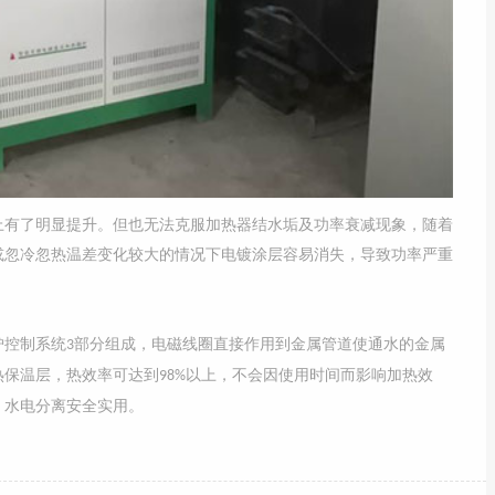
有了明显提升。但也无法克服加热器结水垢及功率衰减现象，随着
或忽冷忽热温差变化较大的情况下电镀涂层容易消失，导致功率严重
控制系统
部分组成，电磁线圈直接作用到金属管道使通水的金属
3
热保温层，热效率可达到
以上，不会因使用时间而影响加热效
98%
，水电分离安全实用。