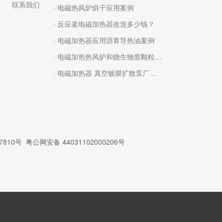
联系我们
· 电磁热风炉烘干应用案例
· 反应釜电磁加热器改造多少钱？
· 电磁加热器应用沥青导热油案例
· 电磁加热热风炉和烧生物质颗粒用哪种更好？
· 电磁加热器 真空镀膜扩散泵厂家节省电能就靠它
7810号
粤公网安备 44031102000206号